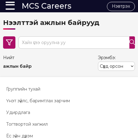
MCS Careers
Нэвтрэх
Нээлттэй ажлын байрууд
search
Нийт
Эрэмбэ:
ажлын байр
Группийн тухай
Үнэт зүйлс, баримтлах зарчим
Удирдлага
Тогтвортой хөгжил
Ёс зүйн дүрэм