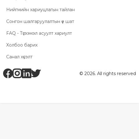
Нийгмийн хариуцлагын тайлан
Сонгон шалгаруулалтын үе шат
FAQ - Түгээмэл асуулт хариулт
Холбоо барих
Санал хүсэлт
fb
ig
li
tw
© 2026. All rights reserved