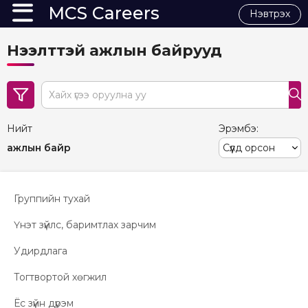
MCS Careers
Нэвтрэх
Нээлттэй ажлын байрууд
search
Нийт
Эрэмбэ:
ажлын байр
Группийн тухай
Үнэт зүйлс, баримтлах зарчим
Удирдлага
Тогтвортой хөгжил
Ёс зүйн дүрэм