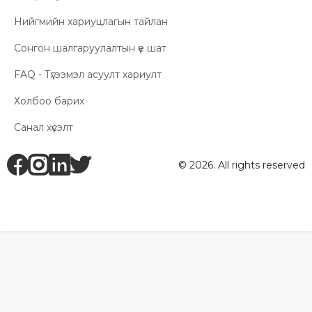
Нийгмийн хариуцлагын тайлан
Сонгон шалгаруулалтын үе шат
FAQ - Түгээмэл асуулт хариулт
Холбоо барих
Санал хүсэлт
fb
ig
li
tw
© 2026. All rights reserved