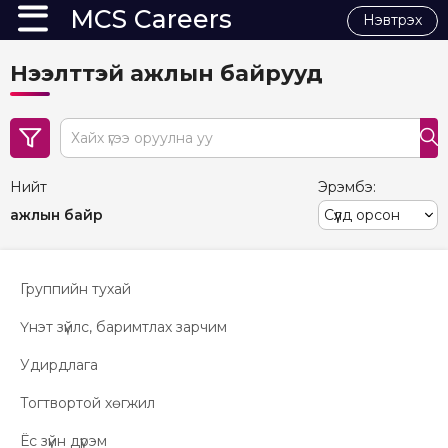
MCS Careers
Нэвтрэх
Нээлттэй ажлын байрууд
search
Нийт
Эрэмбэ:
ажлын байр
Группийн тухай
Үнэт зүйлс, баримтлах зарчим
Удирдлага
Тогтвортой хөгжил
Ёс зүйн дүрэм