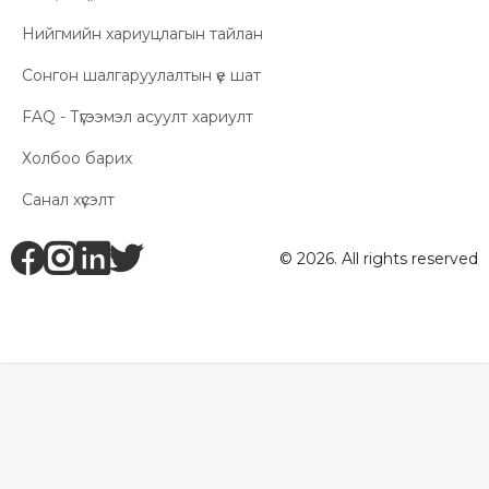
Нийгмийн хариуцлагын тайлан
Сонгон шалгаруулалтын үе шат
FAQ - Түгээмэл асуулт хариулт
Холбоо барих
Санал хүсэлт
fb
ig
li
tw
© 2026. All rights reserved