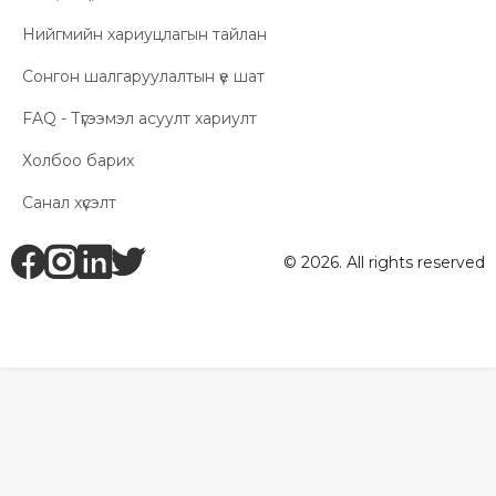
Нийгмийн хариуцлагын тайлан
Сонгон шалгаруулалтын үе шат
FAQ - Түгээмэл асуулт хариулт
Холбоо барих
Санал хүсэлт
fb
ig
li
tw
© 2026. All rights reserved