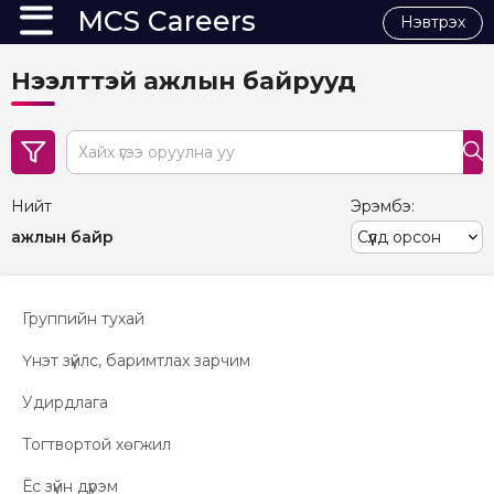
MCS Careers
Нэвтрэх
Нээлттэй ажлын байрууд
search
Нийт
Эрэмбэ:
ажлын байр
Группийн тухай
Үнэт зүйлс, баримтлах зарчим
Удирдлага
Тогтвортой хөгжил
Ёс зүйн дүрэм