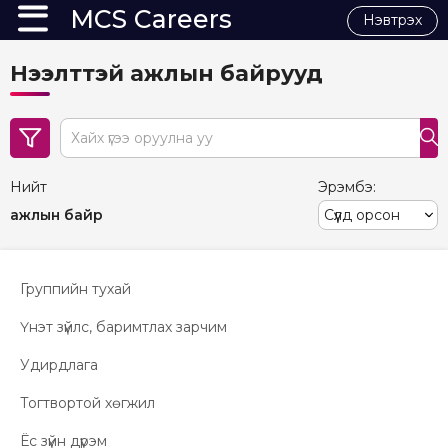
MCS Careers
Нэвтрэх
Нээлттэй ажлын байрууд
search
Нийт
Эрэмбэ:
ажлын байр
Группийн тухай
Үнэт зүйлс, баримтлах зарчим
Удирдлага
Тогтвортой хөгжил
Ёс зүйн дүрэм