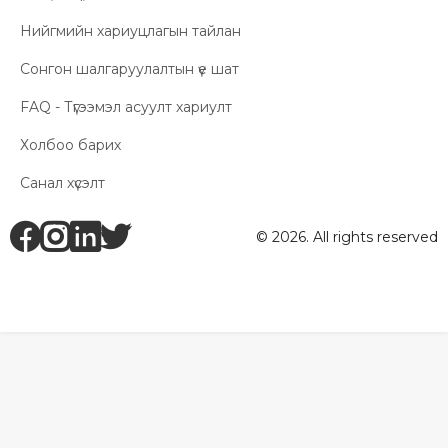
Нийгмийн хариуцлагын тайлан
Сонгон шалгаруулалтын үе шат
FAQ - Түгээмэл асуулт хариулт
Холбоо барих
Санал хүсэлт
fb
ig
li
tw
© 2026. All rights reserved