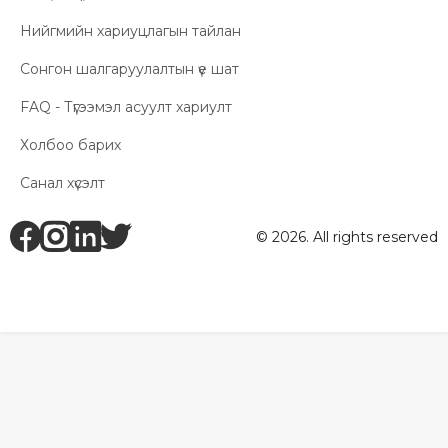
Нийгмийн хариуцлагын тайлан
Сонгон шалгаруулалтын үе шат
FAQ - Түгээмэл асуулт хариулт
Холбоо барих
Санал хүсэлт
fb
ig
li
tw
© 2026. All rights reserved