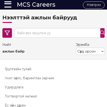
MCS Careers
Нэвтрэх
Нээлттэй ажлын байрууд
search
Нийт
Эрэмбэ:
ажлын байр
Группийн тухай
Үнэт зүйлс, баримтлах зарчим
Удирдлага
Тогтвортой хөгжил
Ёс зүйн дүрэм