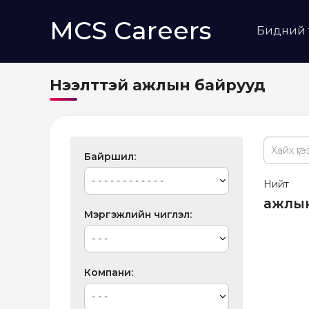
MCS Careers
Бидний 
Нээлттэй ажлын байрууд
Байршил
Нийт
ажлын
Мэргэжлийн чиглэл
Компани