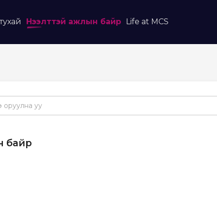
тухай
Нээлттэй ажлын байр
Life at MCS
 байр