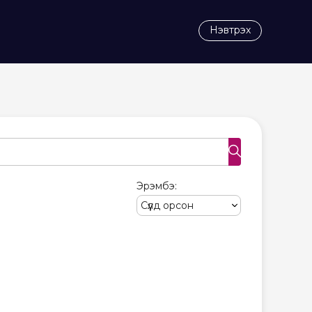
Нэвтрэх
search
Эрэмбэ: