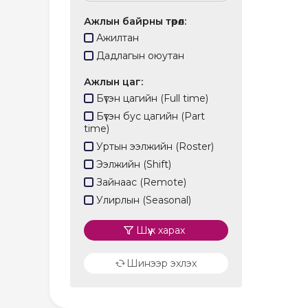
Ажлын байрны төрөл
Ажилтан
Дадлагын оюутан
Ажлын цаг
Бүтэн цагийн (Full time)
Бүтэн бус цагийн (Part
time)
Уртын ээлжийн (Roster)
Ээлжийн (Shift)
Зайнаас (Remote)
Улирлын (Seasonal)
Шүүж харах
Шинээр эхлэх
refresh