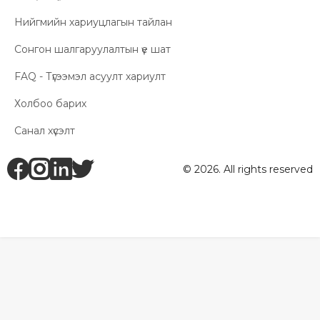
Нийгмийн хариуцлагын тайлан
Сонгон шалгаруулалтын үе шат
FAQ - Түгээмэл асуулт хариулт
Холбоо барих
Санал хүсэлт
fb
ig
li
tw
© 2026. All rights reserved