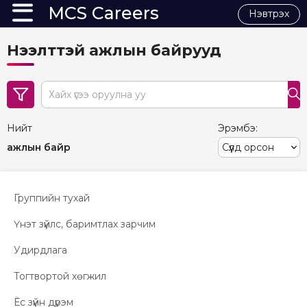
MCS Careers
Нэвтрэх
Нээлттэй ажлын байрууд
search
Нийт
Эрэмбэ:
ажлын байр
Группийн тухай
Үнэт зүйлс, баримтлах зарчим
Удирдлага
Тогтвортой хөгжил
Ёс зүйн дүрэм