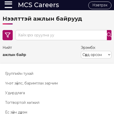
MCS Careers
Нэвтрэх
Нээлттэй ажлын байрууд
search
Нийт
Эрэмбэ:
ажлын байр
Группийн тухай
Үнэт зүйлс, баримтлах зарчим
Удирдлага
Тогтвортой хөгжил
Ёс зүйн дүрэм