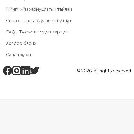
Нийгмийн хариуцлагын тайлан
Сонгон шалгаруулалтын үе шат
FAQ - Түгээмэл асуулт хариулт
Холбоо барих
Санал хүсэлт
fb
ig
li
tw
© 2026. All rights reserved