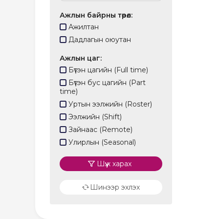
Ажлын байрны төрөл
Ажилтан
Дадлагын оюутан
Ажлын цаг
Бүтэн цагийн (Full time)
Бүтэн бус цагийн (Part
time)
Уртын ээлжийн (Roster)
Ээлжийн (Shift)
Зайнаас (Remote)
Улирлын (Seasonal)
Шүүж харах
Шинээр эхлэх
refresh