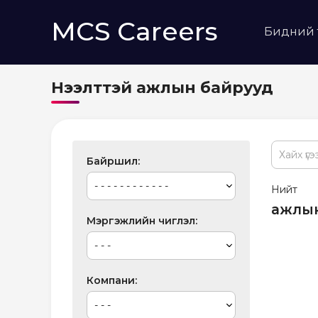
MCS Careers
Бидний 
Нээлттэй ажлын байрууд
Байршил
Нийт
ажлын
Мэргэжлийн чиглэл
Компани