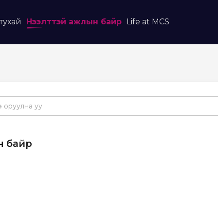
тухай
Нээлттэй ажлын байр
Life at MCS
 байр