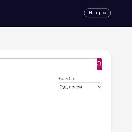
Нэвтрэх
search
Эрэмбэ: