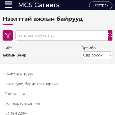
MCS Careers
Нэвтрэх
Нээлттэй ажлын байрууд
search
Нийт
Эрэмбэ:
ажлын байр
Группийн тухай
Үнэт зүйлс, баримтлах зарчим
Удирдлага
Тогтвортой хөгжил
Ёс зүйн дүрэм