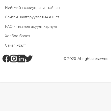
Нийгмийн хариуцлагын тайлан
Сонгон шалгаруулалтын үе шат
FAQ - Түгээмэл асуулт хариулт
Холбоо барих
Санал хүсэлт
fb
ig
li
tw
© 2026. All rights reserved