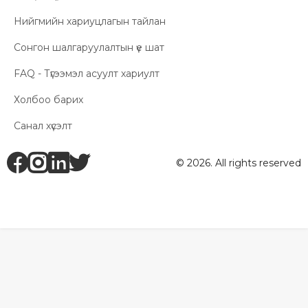
Нийгмийн хариуцлагын тайлан
Сонгон шалгаруулалтын үе шат
FAQ - Түгээмэл асуулт хариулт
Холбоо барих
Санал хүсэлт
fb
ig
li
tw
© 2026. All rights reserved