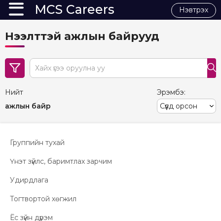
MCS Careers
Нэвтрэх
Нээлттэй ажлын байрууд
search
Нийт
Эрэмбэ:
ажлын байр
Группийн тухай
Үнэт зүйлс, баримтлах зарчим
Удирдлага
Тогтвортой хөгжил
Ёс зүйн дүрэм