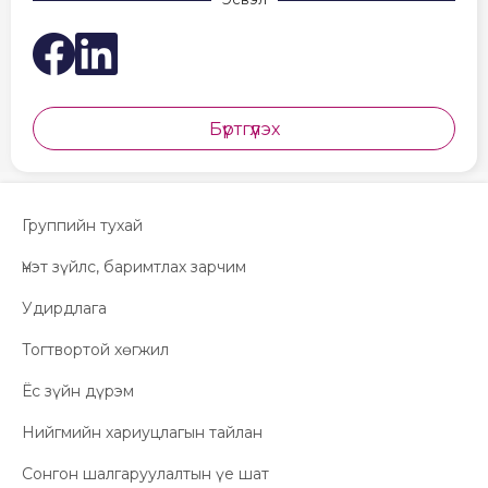
fb
li
Бүртгүүлэх
Группийн тухай
Үнэт зүйлс, баримтлах зарчим
Удирдлага
Тогтвортой хөгжил
Ёс зүйн дүрэм
Нийгмийн хариуцлагын тайлан
Сонгон шалгаруулалтын үе шат