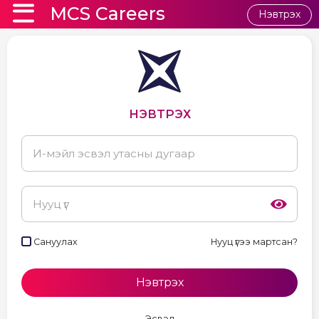
MCS Careers
Нэвтрэх
logo
НЭВТРЭХ
pwsw
Сануулах
Нууц үгээ мартсан?
Эсвэл